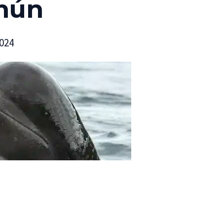
mún
2024