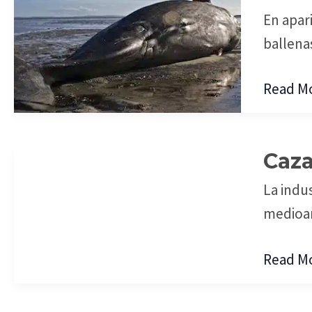
en
En apar
Peligro
ballena
de
Extinció
Read Mo
Caza
Caza
de
La indu
Ballena
medioam
Read Mo