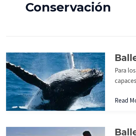
Conservación
Ball
Ballena
y
Para los
Greenp
capaces
Read Mo
Ball
Ballena