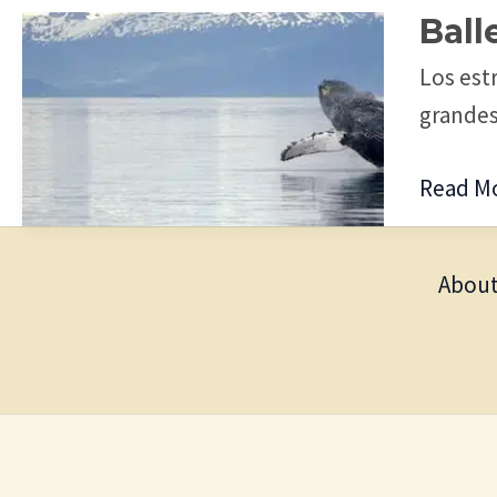
Ball
Ballena
y
Los est
Calent
grandes
Global
Read Mo
About