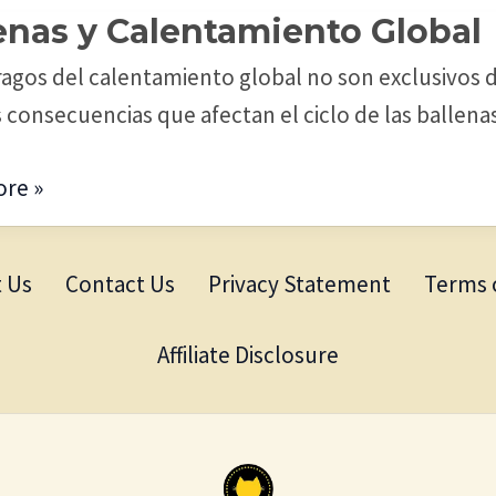
enas y Calentamiento Global
s
ragos del calentamiento global no son exclusivos de
amiento
 consecuencias que afectan el ciclo de las ballenas
re »
 Us
Contact Us
Privacy Statement
Terms 
Affiliate Disclosure