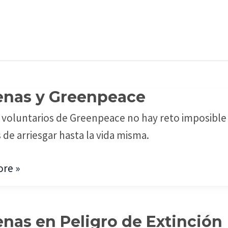
enas y Greenpeace
s
 voluntarios de Greenpeace no hay reto imposible si
eace
 de arriesgar hasta la vida misma.
re »
enas en Peligro de Extinción
s