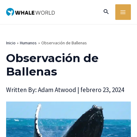
Ir
MA
Buscar
al
ME
contenido
Inicio
Humanos
Observación de Ballenas
Observación de
Ballenas
Written By:
Adam Atwood
|
febrero 23, 2024